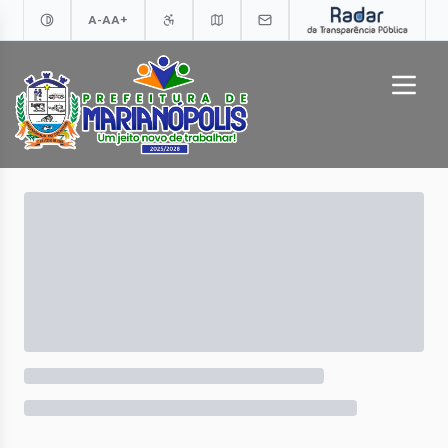
A-
A
A+